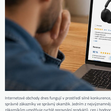
Internetové obchody dnes fungují v prostředí silné konkurence,
správné zákazníky ve správný okamžik. Jedním z nejvýznamnější
zákazníkům umožňuje rychlé porovnání produktů, cen i hodnoc