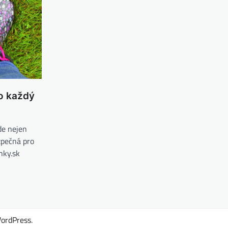
ro každý
de nejen
zpečná pro
nky.sk
ordPress
.