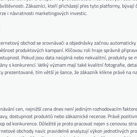
štěvnosti. Zákazníci, kteří přicházejí přes tyto platformy, bývají 
ze i návratnosti marketingových investic.
h
nternetový obchod se srovnávači a objednávky začnou automaticky 
úspěšnost produktových kampaní. Klíčovou roli hraje správně připr
 dostupnost. Pokud jsou data neúplná nebo nekvalitní, produkty se
ny s konkurencí. Velký význam mají také kvalitní fotografie, detai
ty prezentované, tím větší je šance, že zákazník klikne právě na n
vnávání cen, nejnižší cena dnes není jediným rozhodovacím faktor
ravy, dostupnost produktů nebo zákaznické recenze. Právě pozitiv
p od konkurence. Důležité je proto pracovat nejen s cenovou strat
ernetové obchody navíc pravidelně analyzují výkon jednotlivých pr