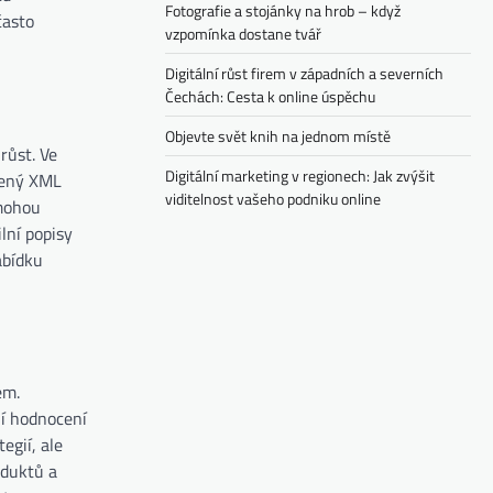
Fotografie a stojánky na hrob – když
často
vzpomínka dostane tvář
Digitální růst firem v západních a severních
Čechách: Cesta k online úspěchu
Objevte svět knih na jednom místě
růst. Ve
Digitální marketing v regionech: Jak zvýšit
avený XML
viditelnost vašeho podniku online
 mohou
lní popisy
abídku
em.
ní hodnocení
egií, ale
oduktů a