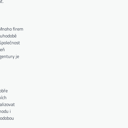
t.
 Mnoho firem
louhodobě
Společnost
veň
gentury je
obře
ních
alizovat
hodu i
uhodobou