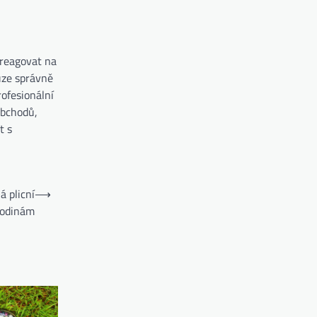
 reagovat na
uze správně
ofesionální
obchodů,
t s
á plicní
⟶
 rodinám