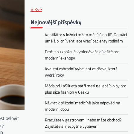
« Kvě
Nejnovější příspěvky
Ventilátor v ložnici místo měsíců na JIP. Domácí
umělá plicní ventilace vrací pacienty rodinám
Proč jsou zbožové vyhledávače důležité pro
moderní e-shopy
Kvalitní zahradní vybavení ze dřeva, které
vydrží roky
Móda od LaSilueta patří mezi nejlepší volby pro
plus size fashion v Česku
Návrat k přírodní medicíně jako odpověď na
moderní dobu
st oslovit
Pracujete v gastronomii nebo máte obchod?
erý
Zajistěte si nezbytné vybavení
dů