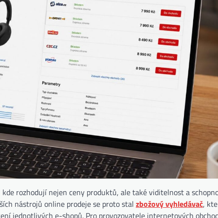
 kde rozhodují nejen ceny produktů, ale také viditelnost a schopno
ch nástrojů online prodeje se proto stal
zbožový vyhledávač
, kt
ení jednotlivých e-shopů. Pro provozovatele internetových obcho