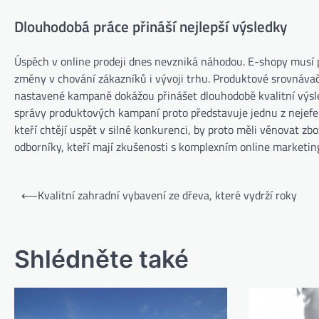
Dlouhodobá práce přináší nejlepší výsledky
Úspěch v online prodeji dnes nevzniká náhodou. E-shopy musí
změny v chování zákazníků i vývoji trhu. Produktové srovnávače
nastavené kampaně dokážou přinášet dlouhodobě kvalitní výsle
správy produktových kampaní proto představuje jednu z nejefek
kteří chtějí uspět v silné konkurenci, by proto měli věnovat 
odborníky, kteří mají zkušenosti s komplexním online marketi
Navigace
⟵
Kvalitní zahradní vybavení ze dřeva, které vydrží roky
pro
příspěvek
Shlédněte také