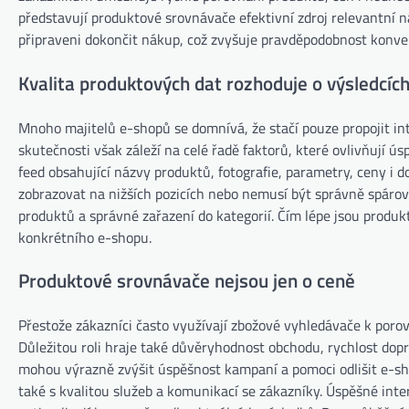
představují produktové srovnávače efektivní zdroj relevantní náv
připraveni dokončit nákup, což zvyšuje pravděpodobnost konver
Kvalita produktových dat rozhoduje o výsledcíc
Mnoho majitelů e-shopů se domnívá, že stačí pouze propojit i
skutečnosti však záleží na celé řadě faktorů, které ovlivňují 
feed obsahující názvy produktů, fotografie, parametry, ceny i
zobrazovat na nižších pozicích nebo nemusí být správně spárová
produktů a správné zařazení do kategorií. Čím lépe jsou produk
konkrétního e-shopu.
Produktové srovnávače nejsou jen o ceně
Přestože zákazníci často využívají zbožové vyhledávače k poro
Důležitou roli hraje také důvěryhodnost obchodu, rychlost dop
mohou výrazně zvýšit úspěšnost kampaní a pomoci odlišit e-sho
také s kvalitou služeb a komunikací se zákazníky. Úspěšné int