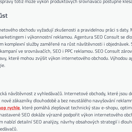
 správy totiž může výkon produktových srovnávačů postupně klesa
ůst
etového obchodu vyžadují zkušenosti a pravidelnou práci s daty.
ne marketingem i výkonnostní reklamou. Agentura SEO Consult se d
ům komplexní služby zaměřené na růst návštěvnosti i objednávek. 
 kampaní ve srovnávačích, SEO i PPC reklamou. SEO Consult záro
ravy, které mohou zvýšit výkon internetového obchodu. Výhodou a
ie.
ická návštěvnost z vyhledávačů. Internetové obchody, které jsou d
at nové zákazníky dlouhodobě a bez neustálého navyšování reklam
op rychle
, které pomáhá zlepšovat technický stav e-shopu, optim
ě nastavené SEO dokáže výrazně podpořit výkon internetového obc
m nabízí detailní SEO analýzy, návrhy obsahových strategií i dlo
ledávačů.