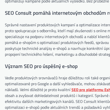
optimalizují kampaně podle aktuálních výsledků. Bez průběžné
SEO Consult pomáhá internetovým obchodům r
Správné nastavení produktových kampaní a optimalizace intern
proto spolupracuje s odborníky, kteří mají zkušenosti s onli
specializuje na podporu internetových obchodů a nabízí klient
pomáhá e-shopům s optimalizací produktových feedů, správou
poskytuje technické analýzy e-shopů a navrhuje konkrétní úp
propojení technického řešení, marketingu a dlouhodobé strateg
Význam SEO pro úspěšný e-shop
Vedle produktových srovnávačů hraje důležitou roli také organ
optimalizované pro Google a další vyhledávače, mohou získáv
nákladů. Velmi důležité je proto kvalitní
SEO pro platformu Esh
obsah a zvyšovat dohledatelnost produktů i kategorií. Správn
efektivitu dalších marketingových kanálů. SEO Consult klientů
optimalizaci e-shopů podle aktuálních trendů a požadavků vyh