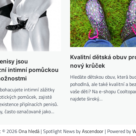
Kvalitní dětská obuv p
penisy jsou
nový krůček
zní intimní pomůckou
Hledáte dětskou obuv, která bu
možnostmi
pohodlná, ale také kvalitní a be
obohacujete intimní zážitky
vaše děti? Na e-shopu Cooltopa
otických pomůcek, zajisté
najdete široký…
xistence připínacích penisů.
sy, často označované jako…
t © 2026
Ona hledá
| Spotlight News by
Ascendoor
| Powered by
W