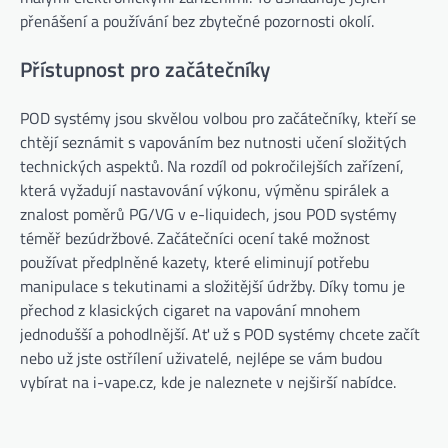
přenášení a používání bez zbytečné pozornosti okolí.
Přístupnost pro začátečníky
POD systémy jsou skvělou volbou pro začátečníky, kteří se
chtějí seznámit s vapováním bez nutnosti učení složitých
technických aspektů. Na rozdíl od pokročilejších zařízení,
která vyžadují nastavování výkonu, výměnu spirálek a
znalost poměrů PG/VG v e-liquidech, jsou POD systémy
téměř bezúdržbové. Začátečníci ocení také možnost
používat předplněné kazety, které eliminují potřebu
manipulace s tekutinami a složitější údržby. Díky tomu je
přechod z klasických cigaret na vapování mnohem
jednodušší a pohodlnější. Ať už s POD systémy chcete začít
nebo už jste ostřílení uživatelé, nejlépe se vám budou
vybírat na i-vape.cz, kde je naleznete v nejširší nabídce.
Navigace