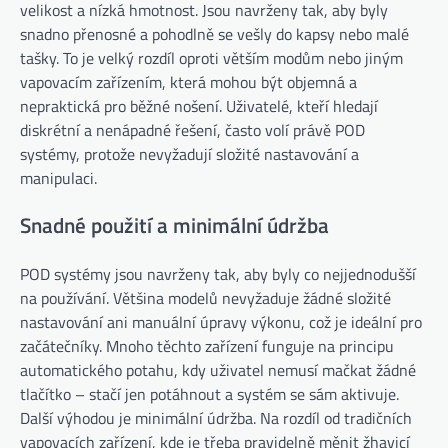
velikost a nízká hmotnost. Jsou navrženy tak, aby byly
snadno přenosné a pohodlně se vešly do kapsy nebo malé
tašky. To je velký rozdíl oproti větším modům nebo jiným
vapovacím zařízením, která mohou být objemná a
nepraktická pro běžné nošení. Uživatelé, kteří hledají
diskrétní a nenápadné řešení, často volí právě POD
systémy, protože nevyžadují složité nastavování a
manipulaci.
Snadné použití a minimální údržba
POD systémy jsou navrženy tak, aby byly co nejjednodušší
na používání. Většina modelů nevyžaduje žádné složité
nastavování ani manuální úpravy výkonu, což je ideální pro
začátečníky. Mnoho těchto zařízení funguje na principu
automatického potahu, kdy uživatel nemusí mačkat žádné
tlačítko – stačí jen potáhnout a systém se sám aktivuje.
Další výhodou je minimální údržba. Na rozdíl od tradičních
vapovacích zařízení, kde je třeba pravidelně měnit žhavicí