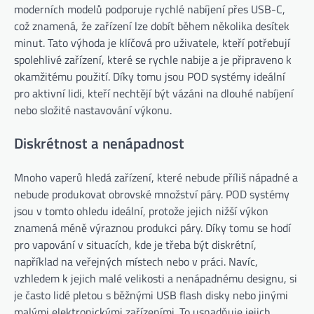
moderních modelů podporuje rychlé nabíjení přes USB-C,
což znamená, že zařízení lze dobít během několika desítek
minut. Tato výhoda je klíčová pro uživatele, kteří potřebují
spolehlivé zařízení, které se rychle nabije a je připraveno k
okamžitému použití. Díky tomu jsou POD systémy ideální
pro aktivní lidi, kteří nechtějí být vázáni na dlouhé nabíjení
nebo složité nastavování výkonu.
Diskrétnost a nenápadnost
Mnoho vaperů hledá zařízení, které nebude příliš nápadné a
nebude produkovat obrovské množství páry. POD systémy
jsou v tomto ohledu ideální, protože jejich nižší výkon
znamená méně výraznou produkci páry. Díky tomu se hodí
pro vapování v situacích, kde je třeba být diskrétní,
například na veřejných místech nebo v práci. Navíc,
vzhledem k jejich malé velikosti a nenápadnému designu, si
je často lidé pletou s běžnými USB flash disky nebo jinými
malými elektronickými zařízeními. To usnadňuje jejich