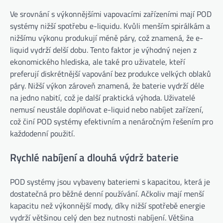
Ve srovnání s výkonnějšími vapovacími zařízeními mají POD
systémy nižší spotřebu e-liquidu. Kvůli menším spirálkám a
nižšímu výkonu produkují méně páry, což znamená, že e-
liquid vydrží delší dobu. Tento faktor je výhodný nejen z
ekonomického hlediska, ale také pro uživatele, kteří
preferují diskrétnější vapování bez produkce velkých oblaků
páry. Nižší výkon zároveň znamená, že baterie vydrží déle
na jedno nabití, což je další praktická výhoda. Uživatelé
nemusí neustále doplňovat e-liquid nebo nabíjet zařízení,
což činí POD systémy efektivním a nenáročným řešením pro
každodenní použití.
Rychlé nabíjení a dlouhá výdrž baterie
POD systémy jsou vybaveny bateriemi s kapacitou, která je
dostatečná pro běžné denní používání. Ačkoliv mají menší
kapacitu než výkonnější mody, díky nižší spotřebě energie
vydrží většinou celý den bez nutnosti nabíjení. Většina