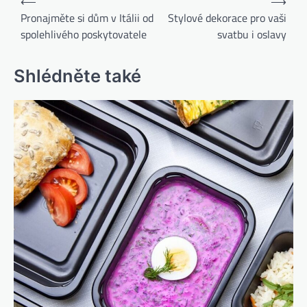
⟵
⟶
pro
Pronajměte si dům v Itálii od
Stylové dekorace pro vaši
spolehlivého poskytovatele
svatbu i oslavy
příspěvek
Shlédněte také