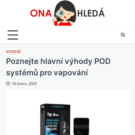
Skip
to
content
OSTATNÍ
Poznejte hlavní výhody POD
systémů pro vapování
19 února, 2025