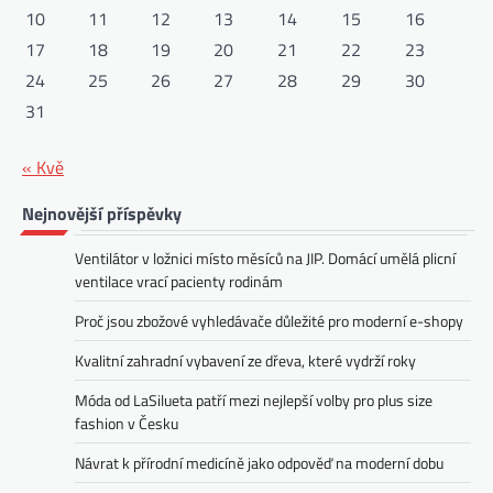
10
11
12
13
14
15
16
17
18
19
20
21
22
23
24
25
26
27
28
29
30
31
« Kvě
Nejnovější příspěvky
Ventilátor v ložnici místo měsíců na JIP. Domácí umělá plicní
ventilace vrací pacienty rodinám
Proč jsou zbožové vyhledávače důležité pro moderní e-shopy
Kvalitní zahradní vybavení ze dřeva, které vydrží roky
Móda od LaSilueta patří mezi nejlepší volby pro plus size
fashion v Česku
Návrat k přírodní medicíně jako odpověď na moderní dobu