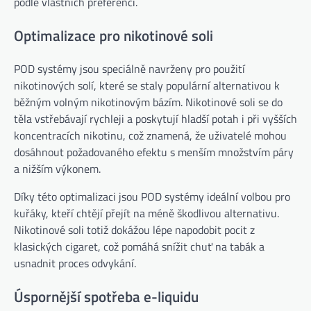
podle vlastních preferencí.
Optimalizace pro nikotinové soli
POD systémy jsou speciálně navrženy pro použití
nikotinových solí, které se staly populární alternativou k
běžným volným nikotinovým bázím. Nikotinové soli se do
těla vstřebávají rychleji a poskytují hladší potah i při vyšších
koncentracích nikotinu, což znamená, že uživatelé mohou
dosáhnout požadovaného efektu s menším množstvím páry
a nižším výkonem.
Díky této optimalizaci jsou POD systémy ideální volbou pro
kuřáky, kteří chtějí přejít na méně škodlivou alternativu.
Nikotinové soli totiž dokážou lépe napodobit pocit z
klasických cigaret, což pomáhá snížit chuť na tabák a
usnadnit proces odvykání.
Úspornější spotřeba e-liquidu