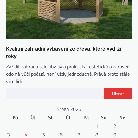
Kvalitní zahradní vybavení ze dřeva, které vydrží
roky
Zařídit zahradu tak, aby byla praktická, estetická a zároveň
odolná vůči počasí, není vždy jednoduché. Právě proto stále
více lidí…
Hledat
Srpen 2026
Po
Út
St
Čt
Pá
So
Ne
1
2
3
4
5
6
7
8
9