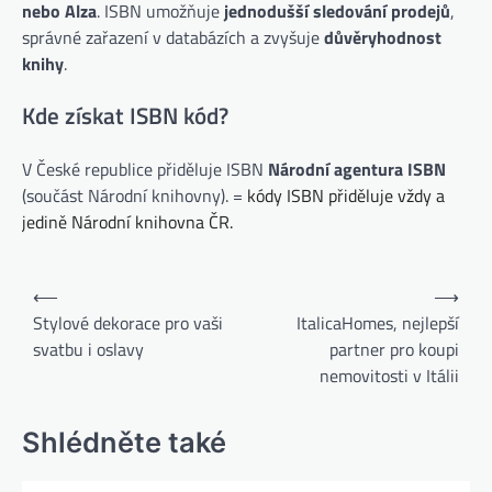
nebo Alza
. ISBN umožňuje
jednodušší sledování prodejů
,
správné zařazení v databázích a zvyšuje
důvěryhodnost
knihy
.
Kde získat ISBN kód?
V České republice přiděluje ISBN
Národní agentura ISBN
(součást Národní knihovny). =
kódy ISBN přiděluje vždy a
jedině Národní knihovna ČR.
Navigace
⟵
⟶
pro
Stylové dekorace pro vaši
ItalicaHomes, nejlepší
svatbu i oslavy
partner pro koupi
příspěvek
nemovitosti v Itálii
Shlédněte také