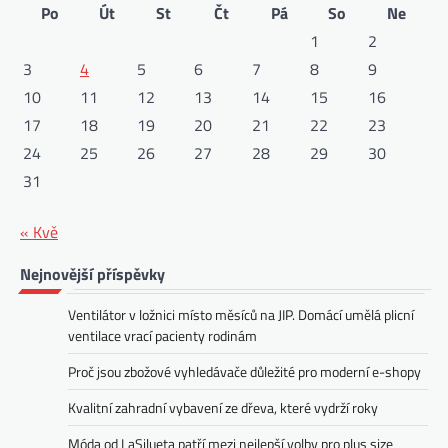
Po
Út
St
Čt
Pá
So
Ne
1
2
3
4
5
6
7
8
9
10
11
12
13
14
15
16
17
18
19
20
21
22
23
24
25
26
27
28
29
30
31
« Kvě
Nejnovější příspěvky
Ventilátor v ložnici místo měsíců na JIP. Domácí umělá plicní
ventilace vrací pacienty rodinám
Proč jsou zbožové vyhledávače důležité pro moderní e-shopy
Kvalitní zahradní vybavení ze dřeva, které vydrží roky
Móda od LaSilueta patří mezi nejlepší volby pro plus size