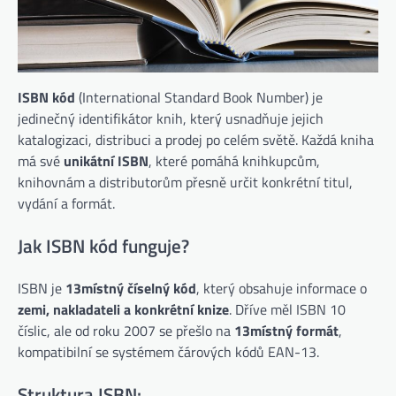
ISBN kód
(International Standard Book Number) je
jedinečný identifikátor knih, který usnadňuje jejich
katalogizaci, distribuci a prodej po celém světě. Každá kniha
má své
unikátní ISBN
, které pomáhá knihkupcům,
knihovnám a distributorům přesně určit konkrétní titul,
vydání a formát.
Jak ISBN kód funguje?
ISBN je
13místný číselný kód
, který obsahuje informace o
zemi, nakladateli a konkrétní knize
. Dříve měl ISBN 10
číslic, ale od roku 2007 se přešlo na
13místný formát
,
kompatibilní se systémem čárových kódů EAN-13.
Struktura ISBN: